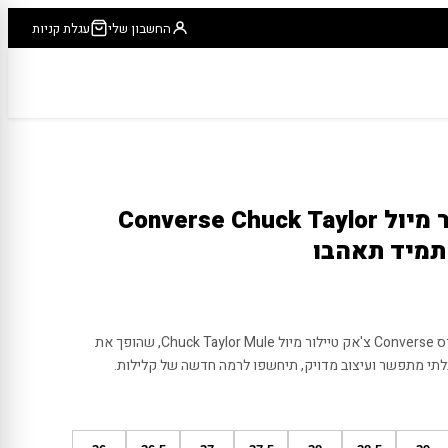
החשבון שלי
עגלת קניות
קונברס צ'אק טיילור מיול Converse Chuck Taylor
ברוכים הבאים לעידן החדש עם קונברס Converse צ'אק טיילור מיול Chuck Taylor Mule, שהופך את
בלתי מתפשר ועיצוב מדויק, תיחשפו לרמה חדשה של קלילות.