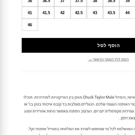
36
36.5
37
37.5
38
38.5
39
41
41.5
42
42.5
43
43.5
44
46
הוסף לסל
הזמן דרך האתר הראשי →
הצ'אק טיילור תמיד היו סמל של סטייל אישי, והמיול Chuck Taylor Mule מאזן בין האייקוניות למודרניות. תוכלו
י האופנה העצמי שלכם. הנעליים משלבות בד קנבס איכותי בגוון בז' או
עמידות מקסימלית יום יום. העיצוב הפתוח מאפשר נוחות אוורירית ומגע
צאת דופן.
Chuck Tay הוא הבחירה המושלמת לכל מי שמחפש לשדרג את המלתחה בסטייל אופנתי וקל.