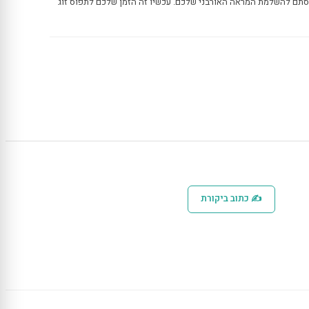
 סתם להשלמת המראה האורבני שלכם. עכשיו זה הזמן שלכם לתפוס זוג
✍ כתוב ביקורת