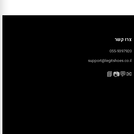
צרו קשר
055-9397920
support@legitshoes.co.il
📘
💬
✉
📷