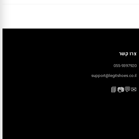
צרו קשר
055-9397920
support@legitshoes.co.il
📘
💬
✉
📷