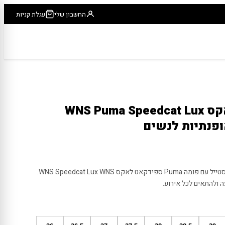
החשבון שלי
עגלת קניות
פומה ספידקאט לאקס WNS Puma Speedcat Lux
תחוו את השילוב המושלם בין נוחות וסטייל עם פומה Puma ספידקאט לאקס WNS Speedcat Lux WNS.
 ולהתאים לכל אירוע.