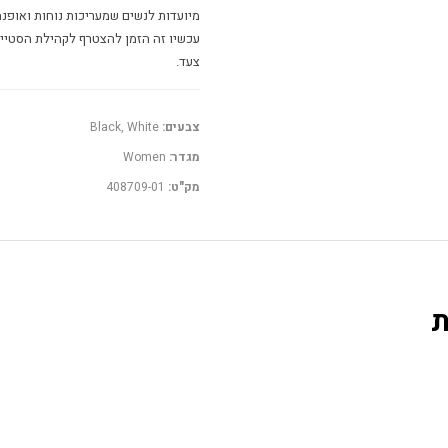
מיועדות לנשים שמעריכות נוחות ואופנ
עכשיו זה הזמן להצטרף לקהילת הסטייל
צעד.
צבעים:
Black, White
מגדר:
Women
מק"ט:
408709-01
ת