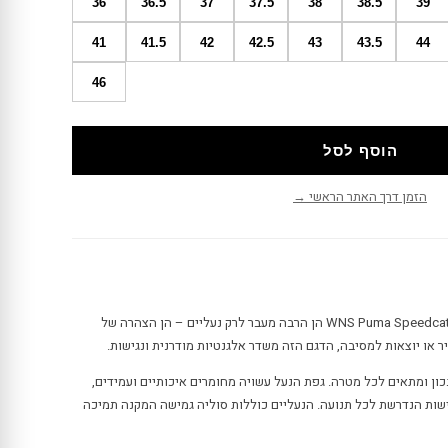
36
36.5
37
37.5
38
38.5
39
41
41.5
42
42.5
43
43.5
44
46
הוסף לסל
הזמן דרך האתר הראשי →
נעלי פומה ספידקאט לאקס WNS Puma Speedcat Lux WNS הן הרבה מעבר לרק נעליים – הן הצהרה של
ר או יוצאות למסיבה, הדגם הזה משדר אלגנטיות מודרנית ונגישות.
כון ומתאים לכל מטרה. גפת הנעל עשויה מחומרים איכותיים ועמידים,
שות הנדרשת לכל תנועה. הנעליים כוללות סוליה גמישה המקנה תמיכה