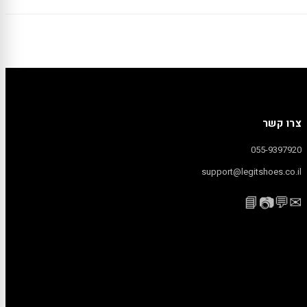
צרו קשר
055-9397920
support@legitshoes.co.il
📘
💬
✉
📷