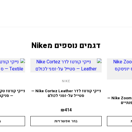
דגמים נוספים מ
Nike
NIKE
נייקי קורטז לדר Nike Cortez Leather —
סטייל על-זמני לכולם
— סניקר
נייקי זום וומרו 5 Nike Zoom Vomero 5 —
נתיים
₪
414
בחר אפשרויות
ב