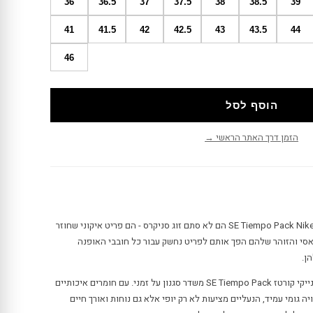
36
36.5
37
37.5
38
38.5
39
41
41.5
42
42.5
43
43.5
44
46
הוסף לסל
הזמן דרך האתר הראשי →
נייקי קורטז SE Tiempo Pack Nike Cortez SE Tiempo Pack הם לא סתם זוג סניקרס - הם פריט איקוני שחוזר
אסי והזוהר שלהם הפך אותם לפריט נחשק עבור כל חובבי האופנה
ן.
המראה המונוכרומטי בשחור ולבן של הנייקי קורטז SE Tiempo Pack משדר סגנון על זמני. עם חומרים איכותיים
ה גומי עמיד, הנעליים מציעות לא רק יופי אלא גם נוחות ואורך חיים