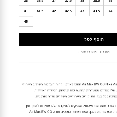
36
36.5
37
37.5
38
38.5
39
41
41.5
42
42.5
43
43.5
44
46
הוסף לסל
הזמן דרך האתר הראשי →
כשהיה ברור שנייקי נייקי Air Max BW OG Nike Air Max BW OG הפכו לאייקון, זה היה בזכות השילוב הייחודי
 אלו נעליים שמשדרות תחושת כוח וביטחון. הסוליה האווירית
יכה בכל צעד, והגימורים הייחודיים משדרים אגדה אורבנית.
רשת נושמת ועור איכותי, מעניקים לשניקרס הללו עמידות לאורך זמן
ונוחות מקסימלית. העיצוב הנקי עם נגיעות צבע עדינות בלבן, אפור ושחור, הופכים את ה-Air Max BW OG