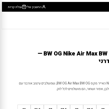
החשבון שלי
עגלת קניות
נייקי אייר מקס BW OG Nike Air Max BW OG —
רני
תקפיצו לכם את הסטייל עם נייקי Nike האייר מקס BW OG Air Max BW OG, שמשלבים עיצוב אורבני עם
בן, אפור ושחור, הם מושלמים לכל לוק.