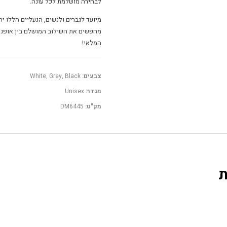
לבחירה מושלמת לכל עונה.
מיועד לגברים ולנשים, הנעליים הללו ית
מחפשים את השילוב המושלם בין אופנה
המלאי!
צבעים:
White, Grey, Black
מגדר:
Unisex
מק"ט:
DM6445
ת