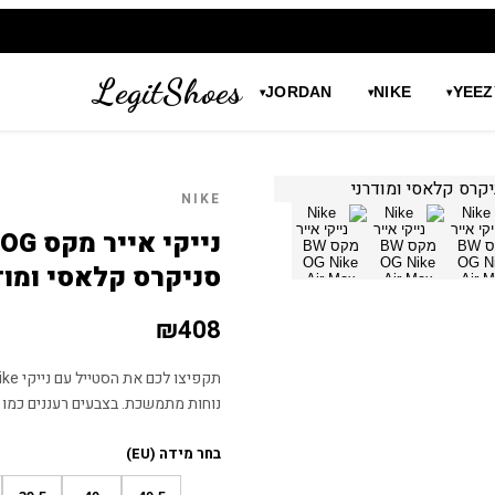
LegitShoes
JORDAN
NIKE
YEEZ
▾
▾
▾
NIKE
סניקרס קלאסי ומוד
₪
408
נוחות מתמשכת. בצבעים רעננים כמו ל
בחר מידה (EU)