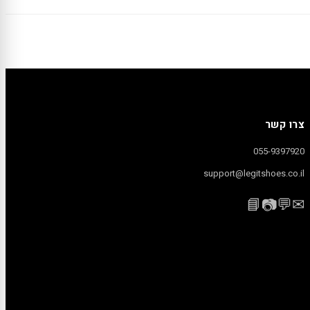
צרו קשר
055-9397920
support@legitshoes.co.il
📘
💬
✉
📷