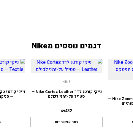
דגמים נוספים מ
Nike
NIKE
נייקי קורטז לדר Nike Cortez Leather —
סטייל על-זמני לכולם
— סניקר
נייקי זום וומרו 5 Nike Zoom Vomero 5 —
נתיים
₪
432
בחר אפשרויות
ב