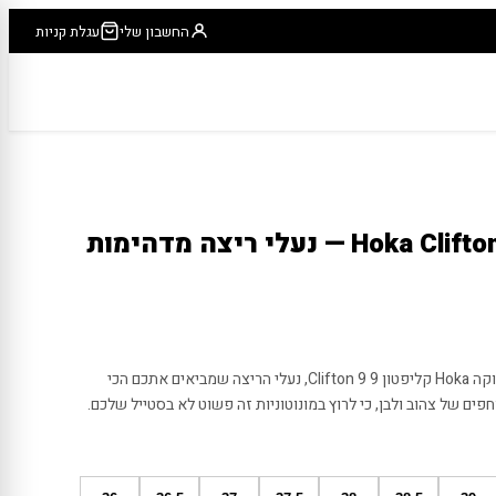
החשבון שלי
עגלת קניות
הוקה קליפטון 9 Hoka Clifton 9 — נעלי ריצה מדהימות
תתחילו לרצוח את הקילומטרים עם הוקה Hoka קליפטון 9 Clifton 9, נעלי הריצה שמביאים אתכם הכי
חפים של צהוב ולבן, כי לרוץ במונוטוניות זה פשוט לא בסטייל שלכם.