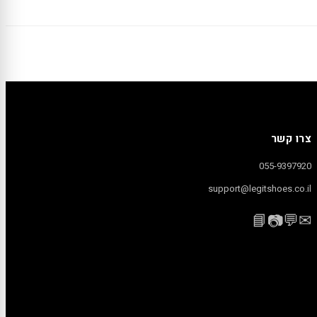
צרו קשר
055-9397920
support@legitshoes.co.il
📘
💬
✉
📷