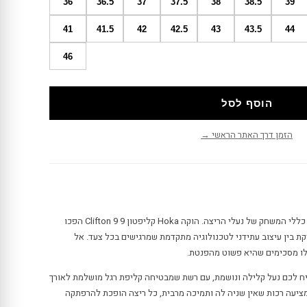
36
36.5
37
37.5
38
38.5
39
41
41.5
42
42.5
43
43.5
44
46
הוסף לסל
הזמן דרך האתר הראשי →
קבלו את היצירה המופלאה שמשנה את כללי המשחק של נעלי הריצה. הוקה Hoka קליפטון 9 Clifton 9 הפכו
יקת בין עיצוב עתידני לטכנולוגיה מתקדמת שמרגישים בכל צעד. אל
לו מסכימים שהיא פשוט מהפנטת.
יח לכם נעל קלילה ונושמת, עם רשת שמבטיחה קליפת רגל מושלמת לאורך
אימון. בעזרת סוליית Carbon X המציעה רכות שאין שניה לה ותמיכה מרבית, כל ריצה הופכת להרפתקה