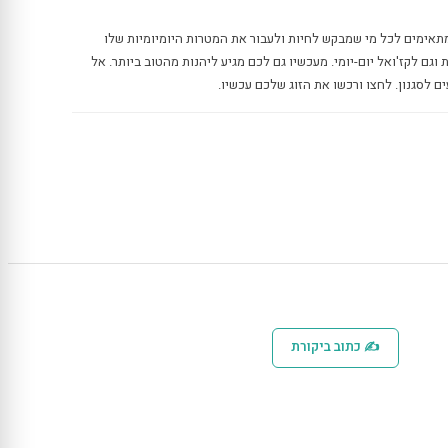
לי הוקה Hoka קליפטון 9 Clifton 9 מתאימים לכל מי שמבקש לחיות ולעבור את המטרות היומיומיות שלו
 וגם לקז'ואל יום-יומי. מעכשיו גם לכם מגיע ליהנות מהטוב ביותר. אל
 לסגנון. לחצו ורכשו את הזוג שלכם עכשיו.
✍ כתוב ביקורת