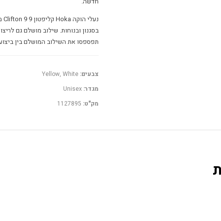
חדשה.
נע
בסגנון ובנוחות. שילוב מושלם גם לריצות
תפספסו את השילוב המושלם בין ביצועים
צבעים:
Yellow, White
מגדר:
Unisex
מק"ט:
1127895
ת