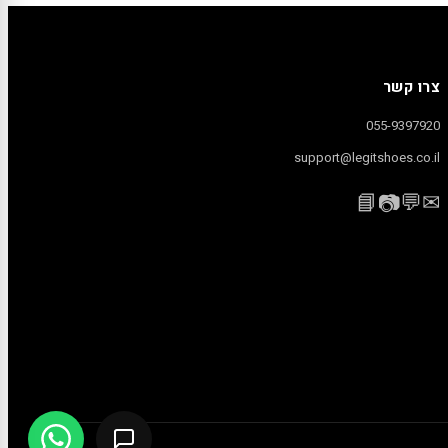
צרו קשר
055-9397920
support@legitshoes.co.il
📘
💬
✉
📷