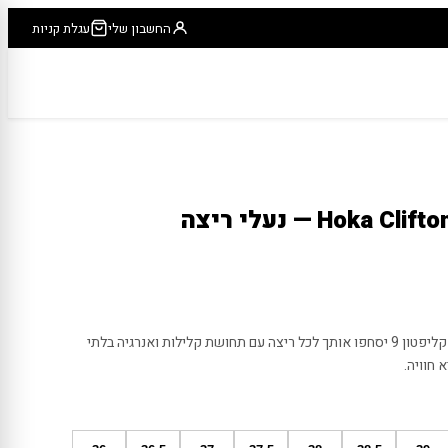
החשבון שלי
עגלת קניות
הוקה קליפטון 9 Hoka Clifton 9 — נעלי ריצה
מרוצים על עננים? הנעליים של הוקה קליפטון 9 יסחפו אותך לכל ריצה עם תחושת קלילות ואנרגיה בלתי
 חוויה.