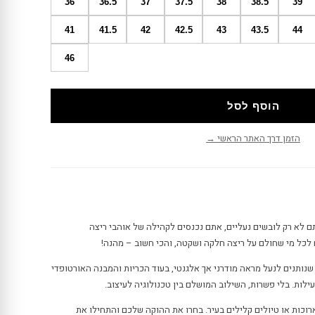
36
36.5
37
37.5
38
38.5
39
41
41.5
42
42.5
43
43.5
44
46
הוסף לסל
הזמן דרך האתר הראשי →
וקה קליפטון 9 Hoka Clifton 9 אתם לא רק לובשים נעליים, אתם נכנסים לקהילה של אוהבי ריצה
לכל מי שחולם על ריצה חלקה ושקטה, והכי חשוב – מהנה!
שנותנים לנעל מראה מודרני אך אלגנטי, בעוד הכריות והמבנה האורטופדי
לות. בלי פשרות, השילוב המושלם בין טכנולוגיה לעיצוב.
ארוכות או טיולים קלילים בעיר. בחרו את ההוקה שלכם והתחילו את