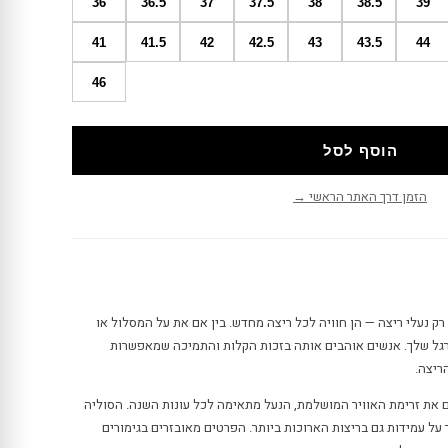
36
36.5
37
37.5
38
38.5
39
41
41.5
42
42.5
43
43.5
44
46
הוסף לסל
הזמן דרך האתר הראשי →
 קליפטון 9 Clifton 9 הן לא רק נעלי ריצה — הן חוויה לכל ריצה מחדש. בין אם את על המסלול או
 הרגל שלך. אנשים אוהבים אותה בזכות הקלות והתמיכה שמאפשרות
ריצה.
 את זרימת האוויר המושלמת, הנעל מתאימה לכל עונות השנה. הסוליה
על עמידות גם בריצות הארוכות ביותר. הפרטים מאובזרים בגימורים