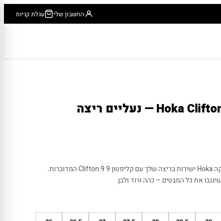
החשבון שלי
עגלת קניות
הוקה קליפטון 9 Hoka Clifton 9 — נעליים ריצה
זה הזמן להרגיש את הקלילות של הוקה Hoka ישירות בריצה שלך עם קליפטון 9 Clifton 9 המדוברות.
גנבו את כל המבטים – כהה ורוד ולבן.