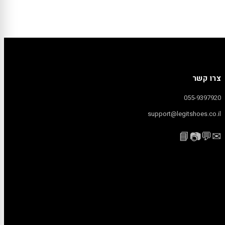
צרו קשר
055-9397920
support@legitshoes.co.il
📘
💬
✉
📷