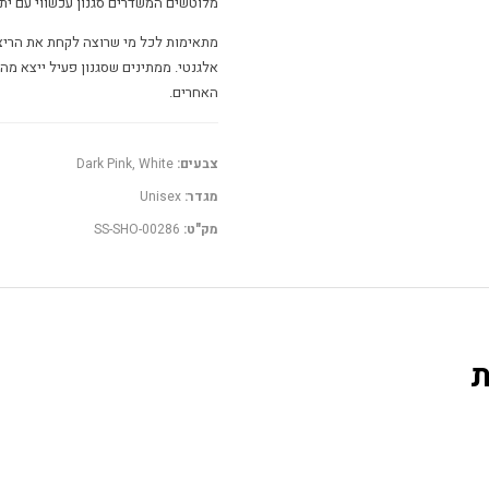
מלוטשים המשדרים סגנון עכשווי עם יתרו
מתאימות לכל מי שרוצה לקחת את הריצה
אלגנטי. ממתינים שסגנון פעיל ייצא מה
האחרים.
צבעים:
Dark Pink, White
מגדר:
Unisex
מק"ט:
SS-SHO-00286
ת