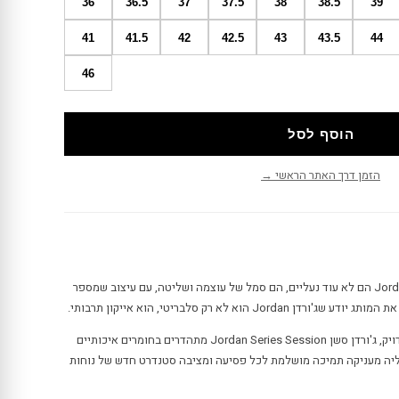
36
36.5
37
37.5
38
38.5
39
41
41.5
42
42.5
43
43.5
44
46
הוסף לסל
הזמן דרך האתר הראשי →
סניקרס ג'ורדן סשן Jordan Series Session הם לא עוד נעליים, הם סמל של עוצמה ושליטה, עם עיצוב שמספר
 הוא לא רק סלבריטי, הוא אייקון תרבותי.
עם עיצוב שחור ואלגנטי בשילוב גומי מדויק, ג'ורדן סשן Jordan Series Session מתהדרים בחומרים איכותיים
ליה מעניקה תמיכה מושלמת לכל פסיעה ומציבה סטנדרט חדש של נוחות