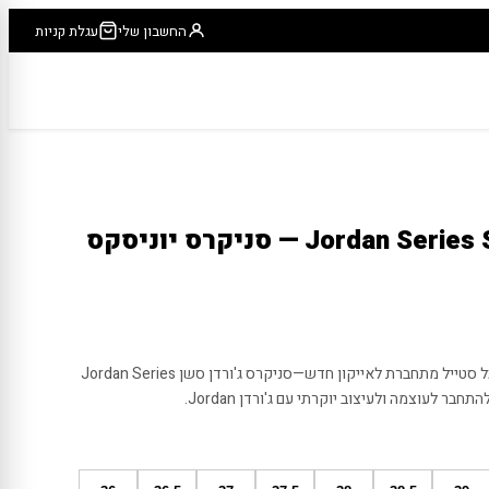
החשבון שלי
עגלת קניות
ג'ורדן סשן Jordan Series Session — סניקרס יוניסקס
התחושה שג'ורדן Jordan מביאים לכל סטייל מתחברת לאייקון חדש—סניקרס ג'ורדן סשן Jordan Series