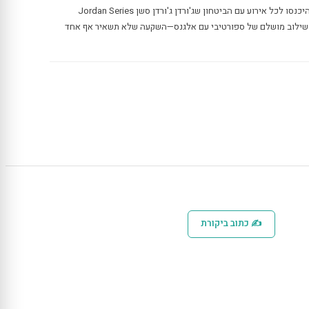
מי שמחפש להטביע רושם, זה עבורכם. היכנסו לכל אירוע עם הביטחון שג'ורדן ג'ורדן סשן Jordan Series
 שלכם. שילוב מושלם של ספורטיבי עם אלגנס—השקעה שלא תשאיר אף אחד
✍ כתוב ביקורת