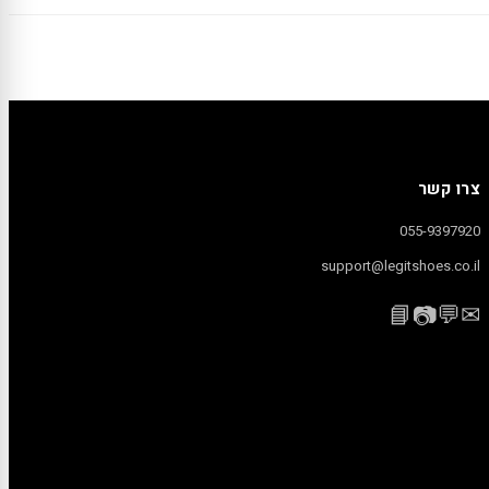
צרו קשר
055-9397920
support@legitshoes.co.il
📘
💬
✉
📷