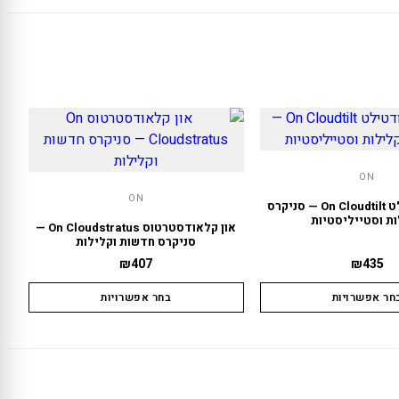
ON
ON
און קלאודטילט On Cloudtilt — סניקרס
ת וסטייליסטיות
און קלאודסטרטוס On Cloudstratus —
סניקרס חדשות וקלילות
₪
407
₪
435
חר אפשרויות
בחר אפשרויות