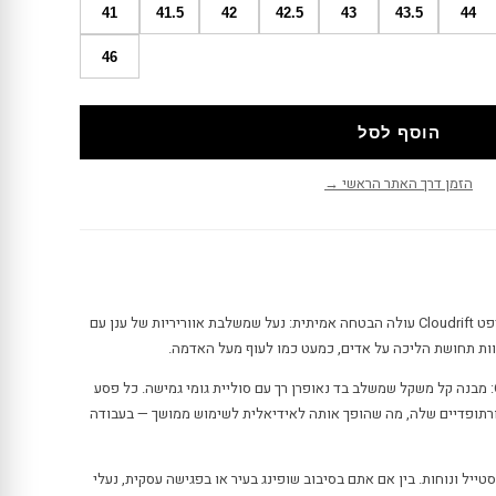
41
41.5
42
42.5
43
43.5
44
46
הוסף לסל
הזמן דרך האתר הראשי →
מתוך השם המסקרן של און On קלאודריפט Cloudrift עולה הבטחה אמיתית: נעל שמשלבת אווריריות של ענן עם
חוות תחושת הליכה על אדים, כמעט כמו לעוף מעל האדמה.
הקדושה לפרטים עולה כיתה עם און On: מבנה קל משקל שמשלב בד נאופרן רך עם סוליית גומי גמישה. כל פסע
רתופדיים שלה, מה שהופך אותה לאידיאלית לשימוש ממושך — בעבודה
ל ונוחות. בין אם אתם בסיבוב שופינג בעיר או בפגישה עסקית, נעלי