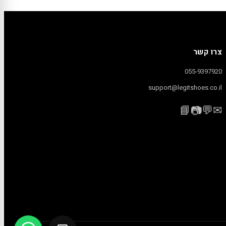
צרו קשר
055-9397920
support@legitshoes.co.il
📘
💬
✉
📷