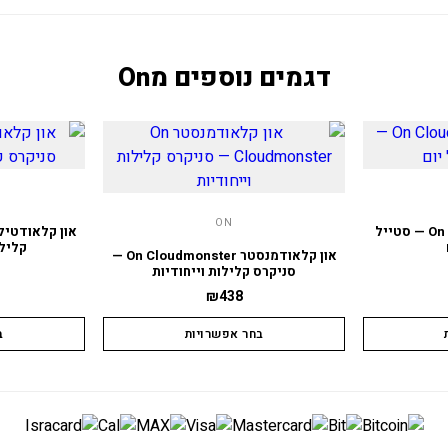
דגמים נוספים מ
On
ON
און קלאודטילט On Cloudtilt — סטייל
קלילו
און קלאודמנסטר On Cloudmonster —
סניקרס קלילות וייחודיות
₪
438
בחר אפשרויות
ב