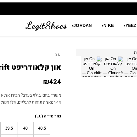
LegitShoes
JORDAN
NIKE
YEEZ
▾
▾
▾
ON
און קלאודריפט On Cloudrift — נעלי יום-יום מושלמות
₪
424
אי-רמאחה ונוחות לרגליים, אלו הנעלי
בחר מידה (EU)
39.5
40
40.5