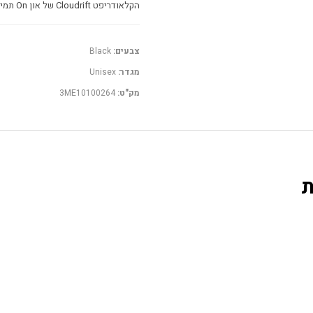
הקלאודריפט Cloudrift של און On תמיד יתנו לכם את הלוק הנכון. רוצו להזמין, ויש לכם סיבות לחייך בכל צעד.
צבעים:
Black
מגדר:
Unisex
מק"ט:
3ME10100264
ת