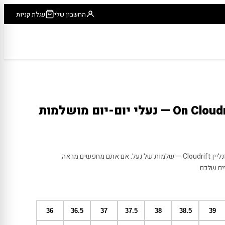
החשבון שלי
עגלת קניות
משרד ביום, בילוי בערב? הכירו את אונליין Cloudrift — שלמות של נעל. אם אתם מחפשים מראה
ים שלכם.
36
36.5
37
37.5
38
38.5
39