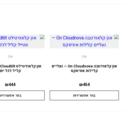
ON
ON
און קלאודנובה On Cloudnova — נעליים
קלילות אוניסקס
קליל לכל יום
₪
444
₪
454
בחר אפשרויות
בחר אפשרויות