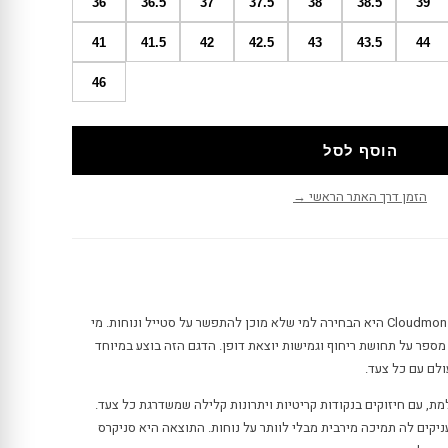
36
36.5
37
37.5
38
38.5
39
41
41.5
42
42.5
43
43.5
44
46
הוסף לסל
הזמן דרך האתר הראשי →
האיקונות של און On קלאודמנסטר Cloudmonster היא הבחירה למי שלא מוכן להתפשר על סטייל ונוחות. מי
פר על תחושת ריחוף וגמישות יוצאת דופן. הדגם הזה בוצע במיוחד
לם עם כל צעד.
ת, עם חיזוקים בנקודות קריטיות ויתרונות קלילה שמשדרגת כל צעד.
יקים לה תמיכה מירבית מבלי לוותר על נוחות. התוצאה היא סניקרס