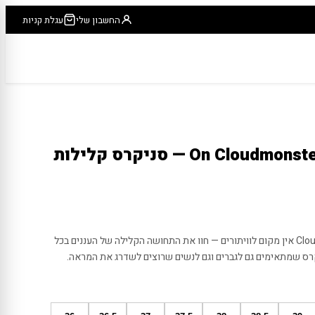
החשבון שלי
עגלת קניות
און קלאודמנסטר On Cloudmonster — סניקרס קלילות
עם און On קלאודמנסטר Cloudmonster אין מקום לוויתורים — חוו את התחושה הקלילה של העננים בכל
קרס שמתאימים גם לגברים וגם לנשים שרוצים לשדרג את המראה.