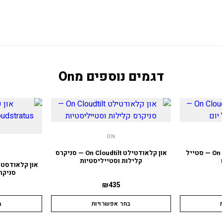
דגמים נוספים מ
On
ON
און קלאודטילט On Cloudtilt — סטייל
און קלאודטילט On Cloudtilt — סניקרס
קלילות וסטייליסטיות
סניקר
₪
435
בחר אפשרויות
ב