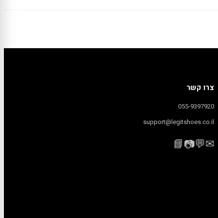
צרו קשר
055-9397920
support@legitshoes.co.il
📘
💬
✉
📷