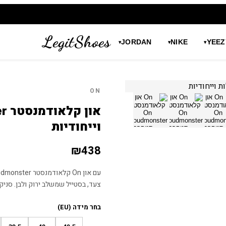
LegitShoes
JORDAN
NIKE
YEEZ
▾
▾
▾
ON
וייחודיות
₪
438
צעד, בסטייל שמשלב ירוק ולבן. סני
בחר מידה (EU)