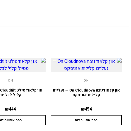
ON
ON
און קלאודנובה On Cloudnova — נעליים
קלילות אוניסקס
קליל לכל יום
₪
444
₪
454
בחר אפשרויות
בחר אפשרויות