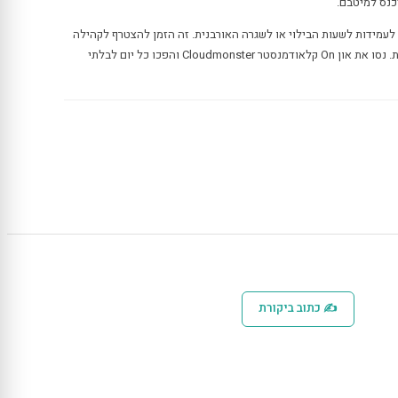
כנס למיטבם.
לעמידות לשעות הבילוי או לשגרה האורבנית. זה הזמן להצטרף לקהילה
שאוהבת אופנה אבל לא על חשבון נוחות. נסו את און On קלאודמנסטר Cloudmonster והפכו כל יום לבלתי
✍ כתוב ביקורת