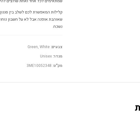
שמתאימים לכל אחד ואחת שרוצים להי
קלילות המאפשרת לכם לשלב בין סגנון 
נשכח.
צבעים:
Green, White
מגדר:
Unisex
מק"ט:
3ME10052348
ת