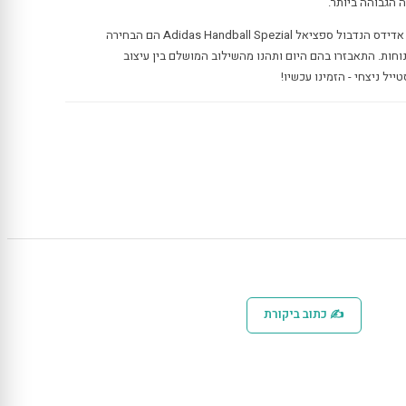
 הגבוהה ביותר.
מסוגננים לאירועים ולחיי יומיום כאחד, אדידס הנדבול ספציאל Adidas Handball Spezial הם הבחירה
חות. התאבזרו בהם היום ותהנו מהשילוב המושלם בין עיצוב
ייל ניצחי - הזמינו עכשיו!
✍ כתוב ביקורת