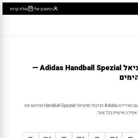
החשבון שלי
עגלת קניות
אדידס הנדבול ספציאל Adidas Handball Spezial —
ימים
הזוג שכל סטייליסט חייב בארון שלו. עם האדידס Adidas הנדבול ספציאל Handball Spezial תרגישו את
אמירה אישית בכל צעד.