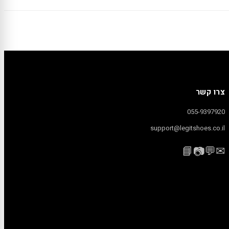
צרו קשר
055-9397920
support@legitshoes.co.il
📘
💬
✉
📷