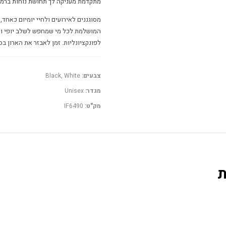
מתקדמת מעניקה לך תחושת נוחות ברמה
המושלמת לכל מי שמחפש לשלב יופי ונו
לפונקציונליות. זמן לאבזר את הארון בסט
צבעים:
Black, White
מגדר:
Unisex
מק"ט:
IF6490
ת