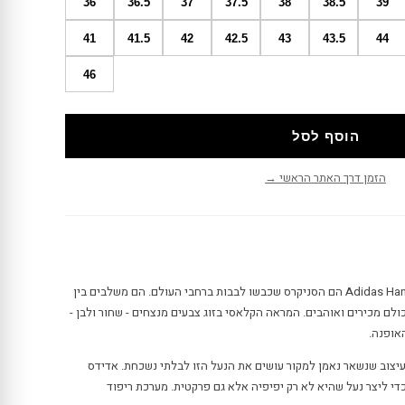
36
36.5
37
37.5
38
38.5
39
41
41.5
42
42.5
43
43.5
44
46
הוסף לסל
הזמן דרך האתר הראשי →
אדידס הנדבול ספציאל Adidas Handball Spezial הם הסניקרס שכבשו לבבות ברחבי העולם. הם משלבים בין
ולם מכירים ואוהבים. המראה הקלאסי בזוג צבעים מנצחים - שחור ולבן -
אופנה.
עיצוב שנשאר נאמן למקור עושים את הנעל הזו לבלתי נשכחת. אדידס
הם כדי ליצר נעל שהיא לא רק יפיפיה אלא גם פרקטית. מערכת ריפוד