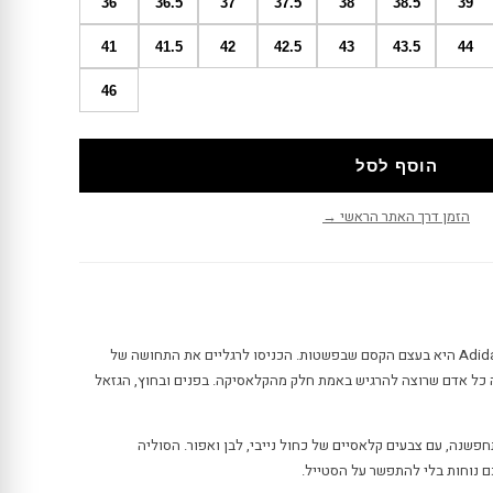
36
36.5
37
37.5
38
38.5
39
41
41.5
42
42.5
43
43.5
44
46
הוסף לסל
הזמן דרך האתר הראשי →
אדידס גזאל אינדור Adidas Gazelle Indoor היא בעצם הקסם שבפשטות. הכניסו לרגליים את התחושה של
7, הדגם הזה מלווה כל אדם שרוצה להרגיש באמת חלק מהקלאסיקה. בפנים ובחוץ, הגזאל
שנה, עם צבעים קלאסיים של כחול נייבי, לבן ואפור. הסוליה
ם נוחות בלי להתפשר על הסטייל.