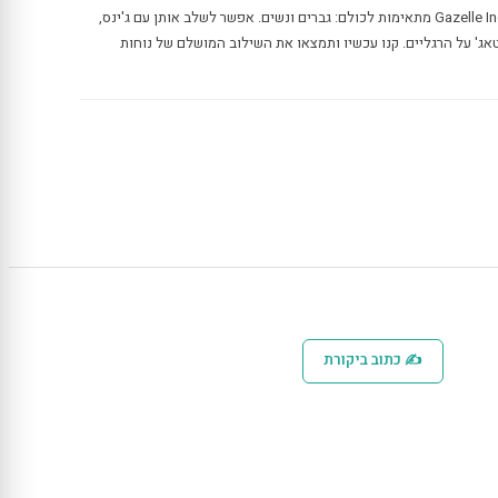
נעלי אדידס Adidas גזאל אינדור Gazelle Indoor מתאימות לכולם: גברים ונשים. אפשר לשלב אותן עם ג'ינס,
אג' על הרגליים. קנו עכשיו ותמצאו את השילוב המושלם של נוחות
✍ כתוב ביקורת