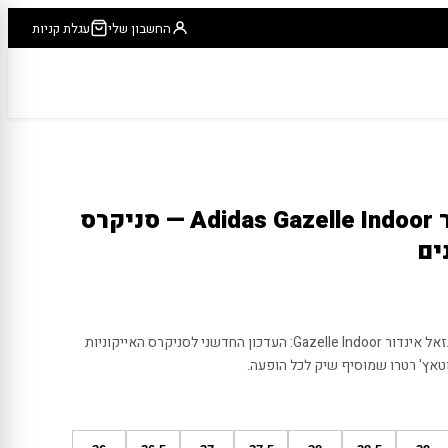
החשבון שלי
עגלת קניות
אדידס גזאל אינדור Adidas Gazelle Indoor — סניקרס
ים
תחוו את האגדה עם אדידס Adidas גזאל אינדור Gazelle Indoor: העדכון החדשני לסניקרס האייקוניות
וטאץ' רטרו שמוסיף שיק לכל הופעה.