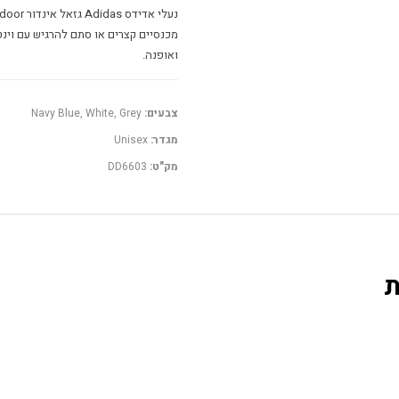
מכנסיים קצרים או סתם להרגיש עם וינט
ואופנה.
צבעים:
Navy Blue, White, Grey
מגדר:
Unisex
מק"ט:
DD6603
ת