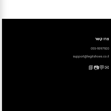
צרו קשר
055-9397920
support@legitshoes.co.il
📘
💬
✉
📷